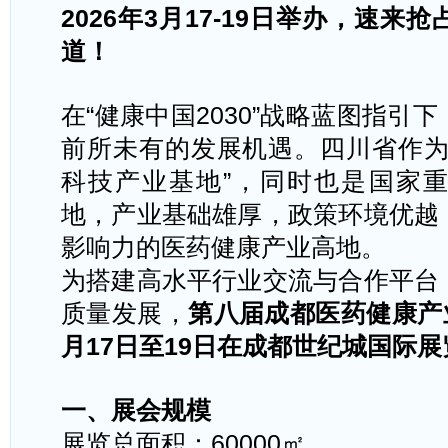
2026
年
3
月
17-19
日举办，速来
抢
道！
在
“
健康中国
2030”
战略蓝图指引下
前所未有的发展机遇。四川省作
科技产业基地
”
，同时也是国家重
地，产业基础雄厚，政策环境优越
影响力的医药健康产业高地。
为搭建高水平行业交流与合作平台
质量发展，
第八届成都医药健康产
月
17
日至
19
日在成都世纪城国际展
一、展会规模
展览总面积：
60000
㎡