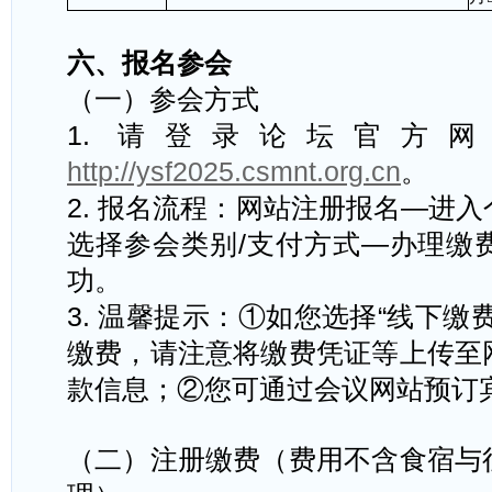
六、
报名参会
（一）参会方式
1.
请登录论坛官方网
http://ysf2025.csmnt.org.cn
。
2.
报名流程：网站注册报名
—
进入
选择参会类别
/
支付方式
—
办理缴
功。
3.
温馨提示：
①
如您选择
“
线下缴
缴费，请注意将缴费凭证等上传至
款信息；
②
您可通过会议网站预订
（二）注册缴费（费用不含食宿与