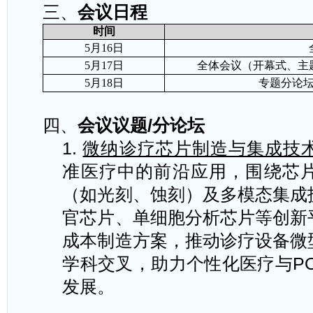
三、
会议日程
时间
5
月
16
日
5
月
17
日
全体会议（开幕式、主
5
月
18
日
专题分论
四、
会议议题
/
分论坛
1.
微纳诊疗芯片制造与集成技
准医疗中的前沿应用，围绕芯
（如光刻、蚀刻）及多模态集成
官芯片、单细胞分析芯片等创新
成本制造方案，推动诊疗设备微
学科交叉，助力个性化医疗与
P
发展。