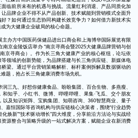
正面临前所未有的机遇与挑战。流量红利消退、产品同质化加
，让品牌企业不得不从产品创新、技术赋能到营销模式全面升
偏好？如何通过生态协同构建长效竞争力？如何借力新技术实
题成为大健康企业破局的核心命题。
养展主办方中国医药保健品进出口商会和上海博华国际展览有限
1日在南京金陵饭店举办 “南京寻商会暨2025大健康品牌营销与创
C南京寻商会）。作为长三角大健康产业的核心枢纽，论坛依
康等领域的创新势能，为品牌搭建与长三角供应链、新媒体电
接桥梁。通过平台营销策略解析、标杆案例拆解及数据驱动的
长难题，抢占长三角健康消费市场先机。
聚华润三九、好想你健康食品、盼盼集团、百合生物、多燕瘦、
，和知乎、小红书、微博、哔哩哔哩、果集·飞瓜、交个朋友
，以及知识矩阵、宝购集团、知萌咨询、360智慧商业、量子
、嘉恒国际等咨询机构与供应链核心决策者，围绕“行业趋势
年轻化焕新”“技术驱动增长”四大维度，分享前沿方法论与实战经
供资源整合与策略升级的一站式解决方案，赋能企业在新消费