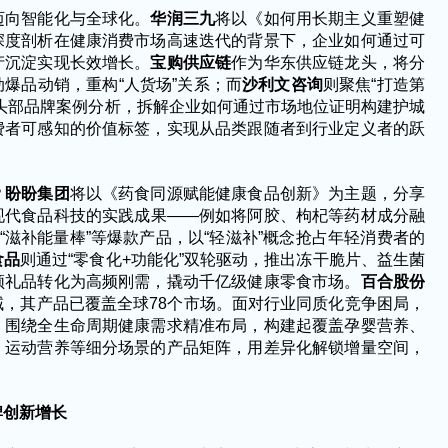
迈向智能化与全球化。
华润三九
将以《如何用长期主义重塑健
深度剖析在健康消费市场高速迭代的背景下，企业如何通过可
产沉淀实现长效增长。
宝购供应链
作为华东供应链龙头，将分
动爆品动销，重构
“人货场”关系；而
沙利文咨询
则聚焦
“打造第
头部品牌案例分析，拆解企业如何通过市场地位证明构建护城
费者可感知的价值标签，实现从品类跟随者到行业定义者的跃
？
盼盼集团
将以《药食同源赋能健康食品创新》为主题，分享
现代食品科技的实践成果
——例如将阿胶、枸杞等药材成分融
”“滋补能量棒”等爆款产品，以“轻滋补”概念抢占年轻消费者的
食品
则通过
“零食化+功能化”双轮驱动，推出冻干脆片、益生菌
频礼品转化为高频刚需，撬动千亿级健康零食市场。
百合股份
域，其产品已覆盖全球
78个市场。面对行业同质化竞争困局，
，围绕全生命周期健康需求精准布局，构建起覆盖孕婴营养、
、运动营养等细分场景的产品矩阵，用差异化解锁增量空间，
牌创新增长