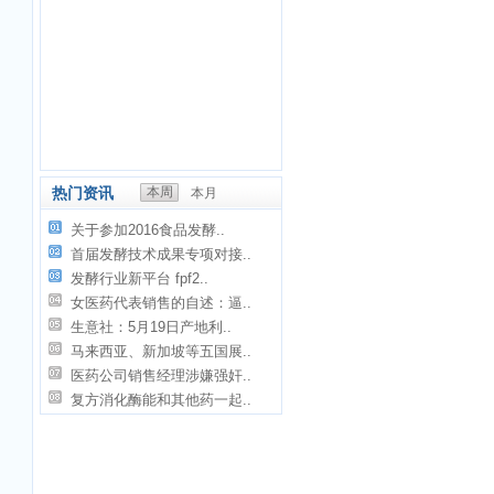
热门资讯
本周
本月
关于参加2016食品发酵..
首届发酵技术成果专项对接..
发酵行业新平台 fpf2..
女医药代表销售的自述：逼..
生意社：5月19日产地利..
马来西亚、新加坡等五国展..
医药公司销售经理涉嫌强奸..
复方消化酶能和其他药一起..