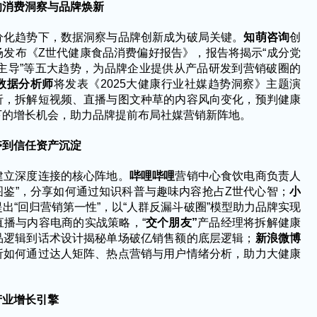
的消费洞察与品牌焕新
分化趋势下，数据洞察与品牌创新成为破局关键。
知萌咨询
创
场发布《
Z世代健康食品消费偏好报告》，报告将揭示“成分党
主义主导”等五大趋势，为品牌企业提供从产品研发到营销破圈的
数据分析师
将发表《
2025大健康行业社媒趋势洞察》主题演
析，拆解短视频、直播与图文种草的内容风向变化，预判健康
下的增长机会，助力品牌提前布局社媒营销新阵地。
夺到信任资产沉淀
建立深度连接的核心阵地。
哔哩哔哩
营销中心食饮电商负责人
图鉴”，分享如何通过知识科普与趣味内容抢占Z世代心智；
小
提出
“回归营销第一性”，以“人群反漏斗破圈”模型助力品牌实现
直播与内容电商的实战策略，“
交个朋友
”
产品经理将拆解健康
品逻辑到话术设计揭秘单场破亿销售额的底层逻辑；
新浪微博
析如何通过达人矩阵、热点营销与用户情绪分析，助力大健康
产业增长引擎