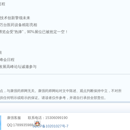
征程
 技术创新擎领未来
近万台医药设备精彩亮相
览会受“热捧”，90%展位已被抢定一空！
班
流峰会日程
业发展高峰论坛诚邀参与
点，与康强药师网无关。康强药师网站对文中陈述、观点判断保持中立，不对所
供任何明示或暗示的保证。请读者仅作参考，并请自行承担全部责任。
康强客服 联系电话：15306099190
QQ:1789935988
闽ICP备10201027号-7