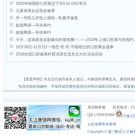
2020华南国际口腔展定于9月16-19日举办
儿童体系化运营必修课
牙一学院儿牙线上课程---乳磨牙修复
超值网课—等你来约
超值网课—等你来约
今天，这场展览会刷爆你的朋友圈！——2019年上海口腔展与您相
10月30日-11月2日一场您 绝 对 不能错过的口腔展会盛事
2019全国口腔健康科普演讲交流东北大区活动启动
【免责声明】本文仅代表作者本人观点，与康强药师网无关。康强药师
包含内容的准确性、可靠性或完整性提供任何明示或暗示的保证。请读者
康强网客服 联系电话：1530
QQ:1789935988
闽ICP备10
点此免费发布新闻
Copyright © 厦门酷启人